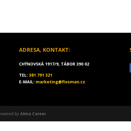
ADRESA, KONTAKT:
CHÝNOVSKÁ 1917/9, TÁBOR 390 02
TEL:
381 791 321
E-MAIL:
marketing@flosman.cz
owered by
Alma Career