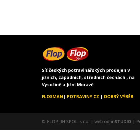
Síť českých potravinářských prodejen v
jižních, západních, středních čechách , na
Vysočině a Jižní Moravě.
FLOSMAN
|
POTRAVINY CZ
|
DOBRÝ VÝBĚR
© FLOP JIH SPOL. s r.o. | web od
inSTUDIO
| P