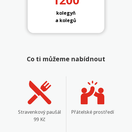
kolegyň
a kolegů
Co ti můžeme nabídnout
Stravenkový paušál
Přátelské prostředí
4
99 Kč