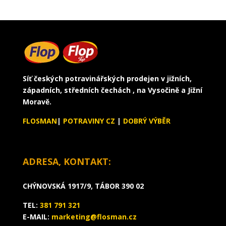
Síť českých potravinářských prodejen v jižních,
západních, středních čechách , na Vysočině a Jižní
Moravě.
FLOSMAN
|
POTRAVINY CZ
|
DOBRÝ VÝBĚR
ADRESA, KONTAKT:
CHÝNOVSKÁ 1917/9, TÁBOR 390 02
TEL:
381 791 321
E-MAIL:
marketing@flosman.cz