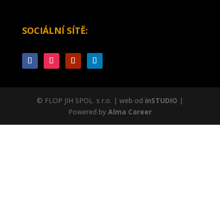
SOCIÁLNÍ SÍTĚ:
© FLOP JIH SPOL. s r.o. | web od
inSTUDIO
|
Powered by
Alma Career
Nahlásit nezákonný obsah
Nastavení cookies
Transparentnost
Reklama na portálech Alma Career
Zásady ochrany soukromí