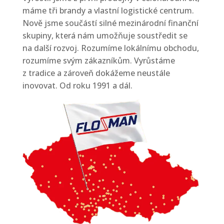
máme tři brandy a vlastní logistické centrum.
Nově jsme součástí silné mezinárodní finanční
Síť prodejen
skupiny, která nám umožňuje soustředit se
O nás
na další rozvoj. Rozumíme lokálnímu obchodu,
rozumíme svým zákazníkům. Vyrůstáme
O firmě
z tradice a zároveň dokážeme neustále
inovovat. Od roku 1991 a dál.
Volná místa
Franšíza
Dobrý výběr
Kontakt