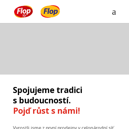
Úvod
Akční letáky
Informace
Klub Top Výhody
Spojujeme tradici
Mimoni
s budoucností.
Dárková karta
Pojď růst s námi!
Novinky
Pravidla soutěže
Vyrostli jsme z první prodejny v celonárodní síť,