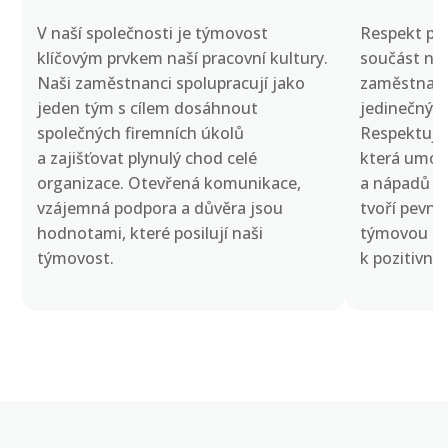
V naší společnosti je týmovost
Respekt po
klíčovým prvkem naší pracovní kultury.
součást naš
Naši zaměstnanci spolupracují jako
zaměstnane
jeden tým s cílem dosáhnout
jedinečným
společných firemních úkolů
Respektuje
a zajišťovat plynulý chod celé
která umožň
organizace. Otevřená komunikace,
a nápadů b
vzájemná podpora a důvěra jsou
tvoří pevný
hodnotami, které posilují naši
týmovou spo
týmovost.
k pozitivní 